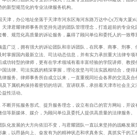
势的新型规范化的专业法律服务机构。
国天津，办公地址坐落于天津市河东区海河东路万达中心(万海大厦)
。天津君耀律师事务所坚持先进的团队管理理念，打造超前的专业化
套餐、规范化高质量的诉讼服务，赢得了顾问单位和委托人的一致尊
涵盖广泛，拥有强大的诉讼团队和非诉团队，在民事、商事、刑事、
及时掌握国内最新立法、司法动态信息，并有实力承担重大法律专项
后成功转型的律师，更有在学术领域有着丰富经验的学院讲师、教授
中国法律、司法实践的精深掌握，理论攻坚与司法实践相结合，使得
法律服务。律师事务所自成立以来，一直重视同社会各界的交流及合
局及下属机构保持着密切的培训、宣讲联系，承担着天津市社会主义
公益性活动。
，不断开拓服务形式、提升服务理念，设立有自己的官方网站，开设
微信等新媒体、媒介，为顾问单位及委托人提供高质量的法律服务。
团队化发展的大方向依旧不变，与君耀团队一直以来坚持的战略发展
形象，以昂扬向上、奋发有为的精神状态和求真务实、真抓实干的工